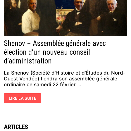
Shenov – Assemblée générale avec
élection d’un nouveau conseil
d’administration
La Shenov (Société d’Histoire et d’Études du Nord-
Ouest Vendée) tiendra son assemblée générale
ordinaire ce samedi 22 février …
SHENOV
LIRE LA SUITE
–
ASSEMBLÉE
GÉNÉRALE
AVEC
ÉLECTION
D’UN
NOUVEAU
ARTICLES
CONSEIL