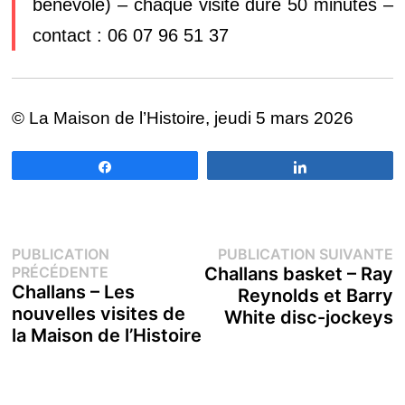
bénévole) – chaque visite dure 50 minutes –
contact : 06 07 96 51 37
© La Maison de l’Histoire, jeudi 5 mars 2026
Partagez
Partagez
Navigation
P
PUBLICATION
PUBLICATION SUIVANTE
Publication
s
PRÉCÉDENTE
Challans basket – Ray
de
précédente :
Challans – Les
Reynolds et Barry
nouvelles visites de
White disc-jockeys
l’article
la Maison de l’Histoire