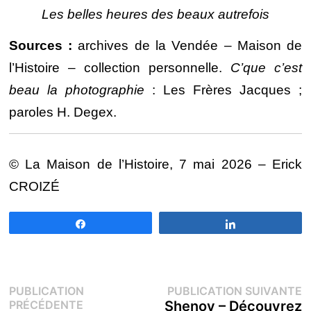
Les belles heures des beaux autrefois
Sources :
archives de la Vendée – Maison de
l’Histoire – collection personnelle.
C’que c’est
beau la photographie
: Les Frères Jacques ;
paroles H. Degex.
© La Maison de l’Histoire, 7 mai 2026 – Erick
CROIZÉ
Partagez
Partagez
Navigation
P
PUBLICATION
PUBLICATION SUIVANTE
Publication
s
PRÉCÉDENTE
Shenov – Découvrez