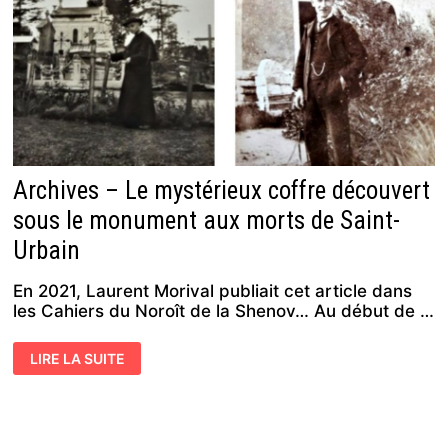
Archives – Le mystérieux coffre découvert
sous le monument aux morts de Saint-
Urbain
En 2021, Laurent Morival publiait cet article dans
les Cahiers du Noroît de la Shenov… Au début de …
ARCHIVES
LIRE LA SUITE
–
LE
MYSTÉRIEUX
COFFRE
DÉCOUVERT
SOUS