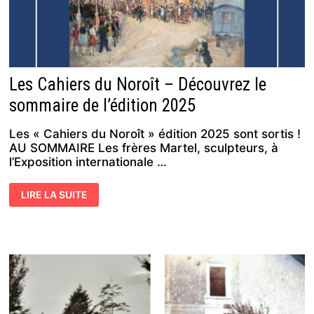
Les Cahiers du Noroît – Découvrez le
sommaire de l’édition 2025
Les « Cahiers du Noroît » édition 2025 sont sortis !
AU SOMMAIRE Les frères Martel, sculpteurs, à
l’Exposition internationale …
LES
LIRE LA SUITE
CAHIERS
DU
NOROÎT
–
DÉCOUVREZ
LE
SOMMAIRE
DE
L’ÉDITION
2025