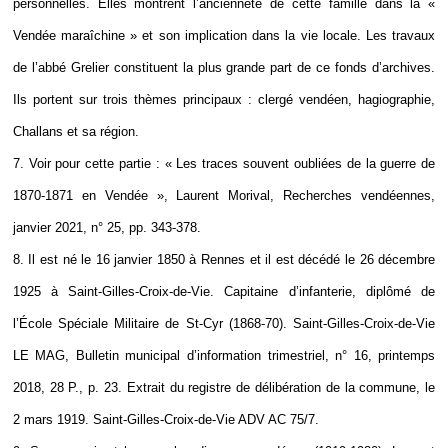
personnelles. Elles montrent l’ancienneté de cette famille dans la «
Vendée maraîchine » et son implication dans la vie locale. Les travaux
de l’abbé Grelier constituent la plus grande part de ce fonds d’archives.
Ils portent sur trois thèmes principaux : clergé vendéen, hagiographie,
Challans et sa région.
7. Voir pour cette partie : « Les traces souvent oubliées de la guerre de
1870-1871 en Vendée », Laurent Morival, Recherches vendéennes,
janvier 2021, n° 25, pp. 343-378.
8. Il est né le 16 janvier 1850 à Rennes et il est décédé le 26 décembre
1925 à Saint-Gilles-Croix-de-Vie. Capitaine d’infanterie, diplômé de
l’École Spéciale Militaire de St-Cyr (1868-70). Saint-Gilles-Croix-de-Vie
LE MAG, Bulletin municipal d’information trimestriel, n° 16, printemps
2018, 28 P., p. 23. Extrait du registre de délibération de la commune, le
2 mars 1919. Saint-Gilles-Croix-de-Vie ADV AC 75/7.