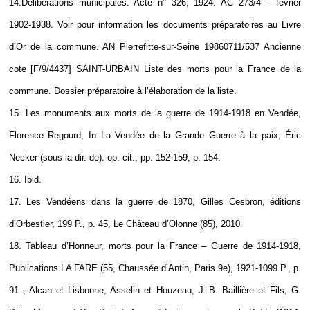
14.Délibérations municipales. Acte n° 326, 1924. AC 273/4 – février
1902-1938. Voir pour information les documents préparatoires au Livre
d’Or de la commune. AN Pierrefitte-sur-Seine 19860711/537 Ancienne
cote [F/9/4437] SAINT-URBAIN Liste des morts pour la France de la
commune. Dossier préparatoire à l’élaboration de la liste.
15. Les monuments aux morts de la guerre de 1914-1918 en Vendée,
Florence Regourd, In La Vendée de la Grande Guerre à la paix, Éric
Necker (sous la dir. de). op. cit., pp. 152-159, p. 154.
16. Ibid.
17. Les Vendéens dans la guerre de 1870, Gilles Cesbron, éditions
d’Orbestier, 199 P., p. 45, Le Château d’Olonne (85), 2010.
18. Tableau d’Honneur, morts pour la France – Guerre de 1914-1918,
Publications LA FARE (55, Chaussée d’Antin, Paris 9e), 1921-1099 P., p.
91 ; Alcan et Lisbonne, Asselin et Houzeau, J.-B. Baillière et Fils, G.