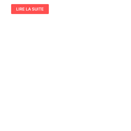
HISTOIRE
LIRE LA SUITE
ANECDOTIQUE
–
TROIS
PAPES
SINON
RIEN…