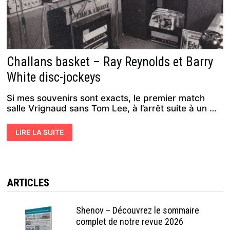
Challans basket – Ray Reynolds et Barry
White disc-jockeys
Si mes souvenirs sont exacts, le premier match
salle Vrignaud sans Tom Lee, à l’arrêt suite à un …
CHALLANS
LIRE LA SUITE
BASKET
–
RAY
REYNOLDS
ET
BARRY
WHITE
ARTICLES
DISC-
JOCKEYS
Shenov – Découvrez le sommaire
complet de notre revue 2026