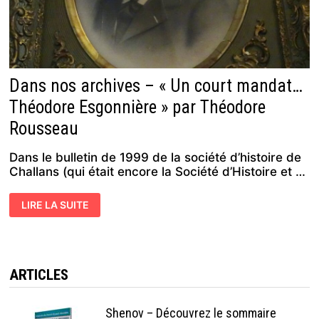
Dans nos archives – « Un court mandat…
Théodore Esgonnière » par Théodore
Rousseau
Dans le bulletin de 1999 de la société d’histoire de
Challans (qui était encore la Société d’Histoire et …
DANS
LIRE LA SUITE
NOS
ARCHIVES
–
« UN
COURT
MANDAT…
THÉODORE
ARTICLES
ESGONNIÈRE »
PAR
THÉODORE
ROUSSEAU
Shenov – Découvrez le sommaire