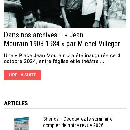
Dans nos archives – « Jean
Mourain 1903-1984 » par Michel Villeger
Une « Place Jean Mourain » a été inaugurée ce 4
octobre 2024, entre l’église et le théâtre …
DANS
LIRE LA SUITE
NOS
ARCHIVES
–
« JEAN
MOURAIN 1903-
1984
»
ARTICLES
PAR
MICHEL
VILLEGER
Shenov – Découvrez le sommaire
complet de notre revue 2026