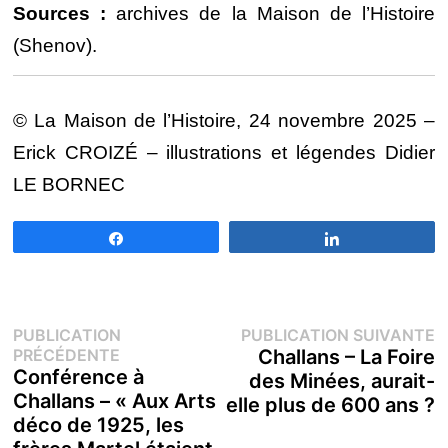
Sources :
archives de la Maison de l’Histoire
(Shenov).
© La Maison de l’Histoire, 24 novembre 2025 –
Erick CROIZÉ – illustrations et légendes Didier
LE BORNEC
Partagez
Partagez
Navigation
P
PUBLICATION
PUBLICATION SUIVANTE
Publication
s
PRÉCÉDENTE
Challans – La Foire
de
précédente :
Conférence à
des Minées, aurait-
Challans – « Aux Arts
elle plus de 600 ans ?
l’article
déco de 1925, les